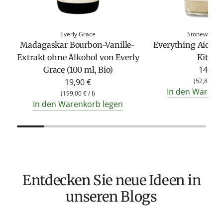
Everly Grace
Stonewall Ki
Madagaskar Bourbon-Vanille-
Everything Aioli 
Extrakt ohne Alkohol von Everly
Kitche
14,95 
Grace (100 ml, Bio)
19,90 €
(
52,83 €
/
In den Warenk
(
199,00 €
/
l
)
In den Warenkorb legen
Entdecken Sie neue Ideen in
unseren Blogs