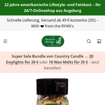
22 Jahre amerikanische Lifestyle- und Feinkost – Ihr
24/7-Onlineshop aus Augsburg
Schnelle Lieferung, Versand ab 49 € kostenlos (DE) –
+49(0)821 455 254 00
info@american-
heritage.de
With ❤️ from the RYAN's
+49(0)151 116 719 10
Super Sale Bundle von Country Candle
→
20
Daylights für 20 €
oder
10 Wax Melts für 35 €
– Jetzt
bestellen!