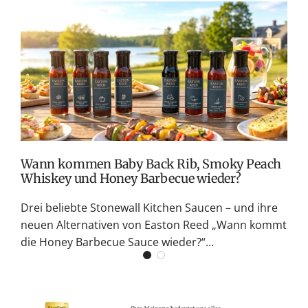
T
v
M
S
G
K
Wann kommen Baby Back Rib, Smoky Peach
Whiskey und Honey Barbecue wieder?
Drei beliebte Stonewall Kitchen Saucen – und ihre
neuen Alternativen von Easton Reed „Wann kommt
die Honey Barbecue Sauce wieder?“...