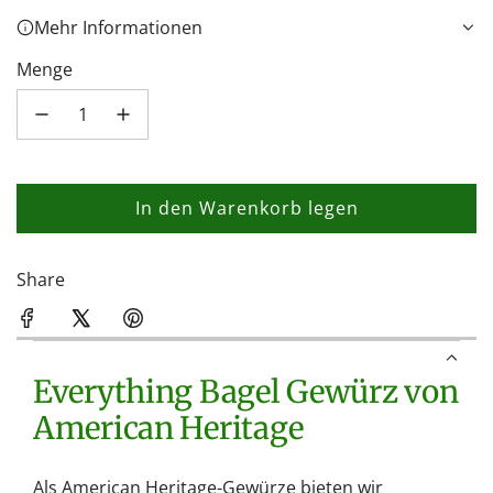
Mehr Informationen
Menge
In den Warenkorb legen
L
a
d
Share
e
n
.
Everything Bagel Gewürz von
.
.
American Heritage
Als American Heritage-Gewürze bieten wir