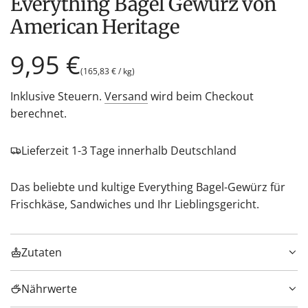
Everything Bagel Gewürz von
American Heritage
Regulärer
9,95 €
(
165,83 €
/
kg
)
Preis
Inklusive Steuern.
Versand
wird beim Checkout
berechnet.
Lieferzeit 1-3 Tage innerhalb Deutschland
Das beliebte und kultige Everything Bagel-Gewürz für
Frischkäse, Sandwiches und Ihr Lieblingsgericht.
Zutaten
Nährwerte