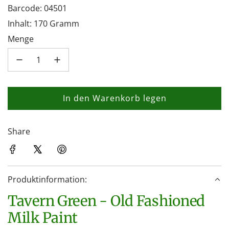
Barcode: 04501
Inhalt: 170 Gramm
Menge
In den Warenkorb legen
L
a
d
Share
e
n
.
Produktinformation:
.
.
Tavern Green - Old Fashioned
Milk Paint