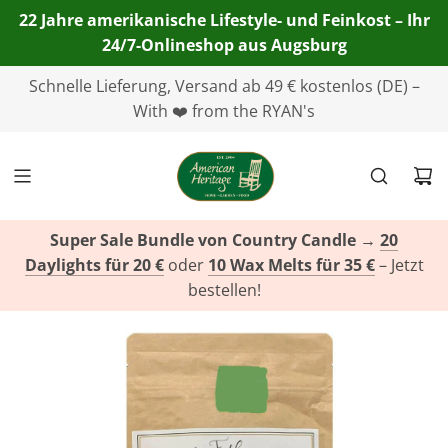
22 Jahre amerikanische Lifestyle- und Feinkost – Ihr
24/7-Onlineshop aus Augsburg
Telefon:
Schnelle Lieferung, Versand ab 49 € kostenlos (DE) –
+49(0)821 455 254 00
| E-Mail:
info@american-
heritage.de
With ❤️ from the RYAN's
| WhatsApp:
+49(0)151 116 719 10
Super Sale Bundle von Country Candle
→
20
Daylights für 20 €
oder
10 Wax Melts für 35 €
– Jetzt
bestellen!