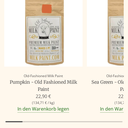
Old-Fashioned Milk Paint
Old-Fashioned
Pumpkin - Old Fashioned Milk
Sea Green - Old
Paint
Pai
22,90 €
22,9
(
134,71 €
/
kg
)
(
134,71 
In den Warenkorb legen
In den Ware