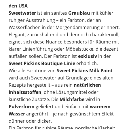
den USA
Sweetwater
ist ein sanftes
Graublau
mit kühler,
ruhiger Ausstrahlung – ein Farbton, der an
Wasserflächen in der Morgendämmerung erinnert.
Elegant, zurückhaltend und dennoch charaktervoll,
eignet sich diese Nuance besonders für Räume mit
klarer Linienführung oder Möbelstücke, die dezent
auffallen sollen. Der Farbton ist
exklusiv
in der
Sweet Pickins Boutique-Linie
erhältlich.
Wie alle Farbtöne von
Sweet Pickins Milk Paint
wird auch Sweetwater auf Grundlage eines alten
Rezepts hergestellt – aus rein
natürlichen
Inhaltsstoffen
, ohne Lösungsmittel oder
künstliche Zusätze. Die
Milchfarbe
wird in
Pulverform
geliefert und einfach mit
warmem
Wasser
angerührt – je nach gewünschtem Effekt
dünner oder dicker.
Ein Farbton für ruhige Räume, nordische Klarheit