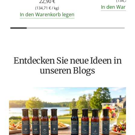
22,90 €
(
134,71 €
/
In den Warenk
(
134,71 €
/
kg
)
In den Warenkorb legen
Entdecken Sie neue Ideen in
unseren Blogs
T
v
M
S