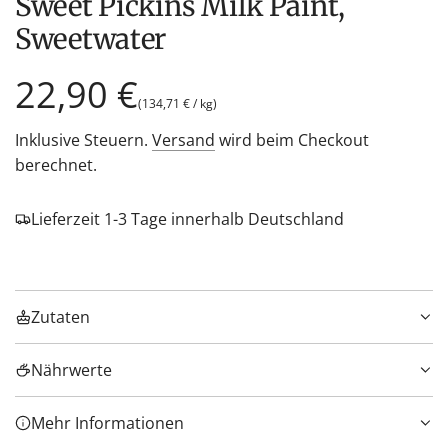
Sweet Pickins Milk Paint,
Sweetwater
Regulärer
22,90 €
(
134,71 €
/
kg
)
Preis
Inklusive Steuern.
Versand
wird beim Checkout
berechnet.
Lieferzeit 1-3 Tage innerhalb Deutschland
Zutaten
Nährwerte
Mehr Informationen