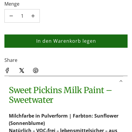
Menge
In den Warenkorb legen
L
a
d
Share
e
n
.
Sweet Pickins Milk Paint –
.
.
Sweetwater
Milchfarbe in Pulverform | Farbton: Sunflower
(Sonnenblume)
Natürlich – VOC-frei – lebensmittelsicher – aus