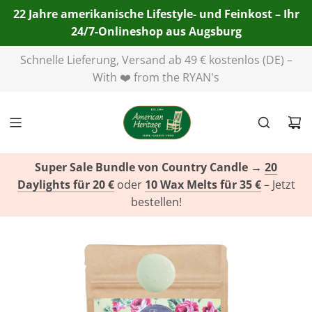
22 Jahre amerikanische Lifestyle- und Feinkost – Ihr
24/7-Onlineshop aus Augsburg
Telefon:
+49(0)821 455 254 00
| E-Mail:
info@american-
heritage.de
| WhatsApp:
+49(0)151 116 719 10
Super Sale Bundle von Country Candle
→
20
Daylights für 20 €
oder
10 Wax Melts für 35 €
– Jetzt
bestellen!