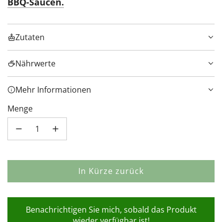
BBQ-Saucen.
Zutaten
Nährwerte
Mehr Informationen
Menge
In Kürze zurück
L
a
d
Benachrichtigen Sie mich, sobald das Produkt
e
wieder verfügbar ist!