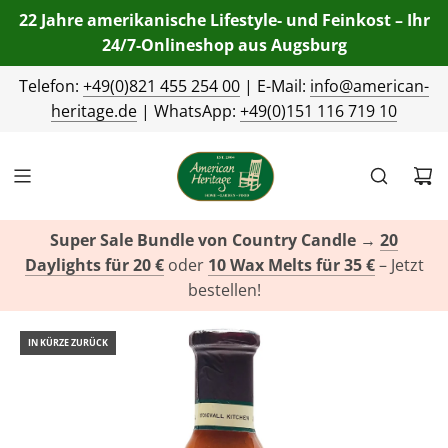
22 Jahre amerikanische Lifestyle- und Feinkost – Ihr
24/7-Onlineshop aus Augsburg
Telefon:
+49(0)821 455 254 00
| E-Mail:
info@american-
heritage.de
| WhatsApp:
+49(0)151 116 719 10
Super Sale Bundle von Country Candle
→
20
Daylights für 20 €
oder
10 Wax Melts für 35 €
– Jetzt
bestellen!
IN KÜRZE ZURÜCK