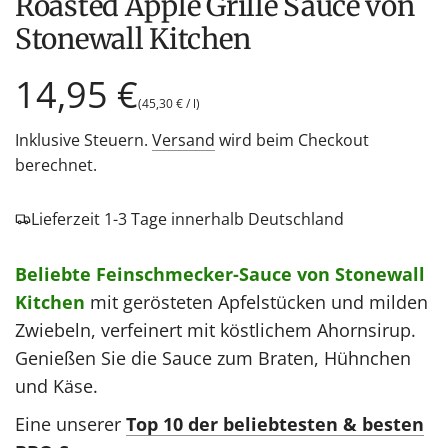
Roasted Apple Grille Sauce von
Stonewall Kitchen
Regulärer
14,95 €
(
45,30 €
/
l
)
Preis
Inklusive Steuern.
Versand
wird beim Checkout
berechnet.
Lieferzeit 1-3 Tage innerhalb Deutschland
Beliebte Feinschmecker-Sauce von Stonewall
Kitchen
mit gerösteten Apfelstücken und milden
Zwiebeln, verfeinert mit köstlichem Ahornsirup.
Genießen Sie die Sauce zum Braten, Hühnchen
und Käse.
Eine unserer
Top 10 der beliebtesten & besten