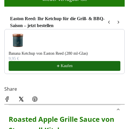
n
.
.
Easton Reed: Ihr Ketchup für die Grill- & BBQ-
.
Saison – jetzt bestellen
Use the Previous and Next buttons to navigate through product recom
Banana Ketchup von Easton Reed (280 ml-Glas)
9,95 €
Kaufen
Share
Roasted Apple Grille Sauce von