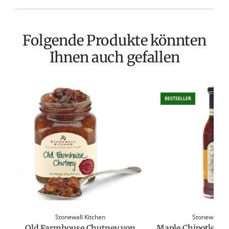
Folgende Produkte könnten
Ihnen auch gefallen
BESTSELLER
Stonewall Kitchen
Stonewall Ki
Old Farmhouse Chutney von
Maple Chipotle Gri