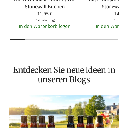
Stonewall Kitchen
Stonewall K
11,95 €
14,50 
(
49,59 €
/
kg
)
(
43,94 €
In den Warenkorb legen
In den Warenk
Entdecken Sie neue Ideen in
unseren Blogs
T
v
M