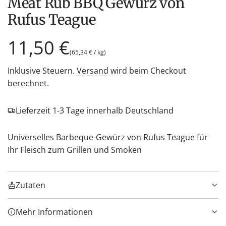
Meat Rub BBQ Gewürz von
Rufus Teague
Regulärer
11,50 €
(
65,34 €
/
kg
)
Preis
Inklusive Steuern.
Versand
wird beim Checkout
berechnet.
Lieferzeit 1-3 Tage innerhalb Deutschland
Universelles Barbeque-Gewürz von Rufus Teague für
Ihr Fleisch zum Grillen und Smoken
Zutaten
Mehr Informationen