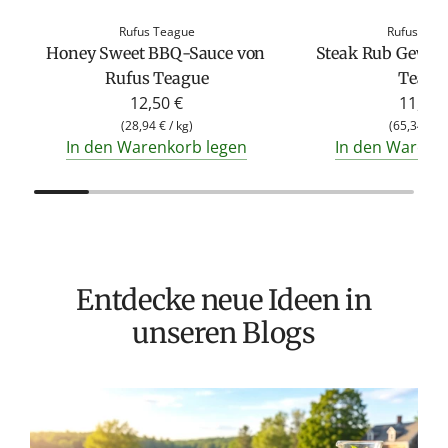
Rufus Teague
Rufus Tea
Honey Sweet BBQ-Sauce von
Steak Rub Gewür
Rufus Teague
Teagu
12,50 €
11,50 
(
28,94 €
/
kg
)
(
65,34 €
/
In den Warenkorb legen
In den Warenk
Entdecke neue Ideen in
unseren Blogs
T