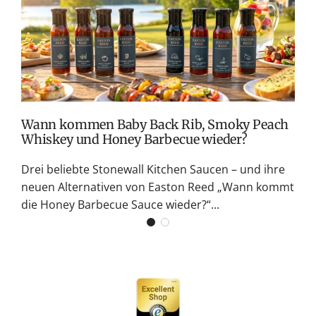
v
M
S
G
K
Wann kommen Baby Back Rib, Smoky Peach
Whiskey und Honey Barbecue wieder?
Drei beliebte Stonewall Kitchen Saucen – und ihre
neuen Alternativen von Easton Reed „Wann kommt
die Honey Barbecue Sauce wieder?“...