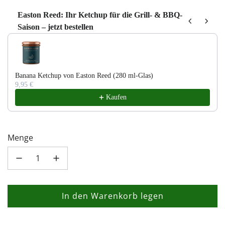
Easton Reed: Ihr Ketchup für die Grill- & BBQ-
Saison – jetzt bestellen
Use the Previous and Next buttons to navigate through product recom
Banana Ketchup von Easton Reed (280 ml-Glas)
9,95 €
Kaufen
Menge
In den Warenkorb legen
L
a