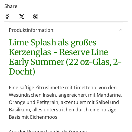
d
Share
e
n
.
Produktinformation:
.
Lime Splash als großes
.
Kerzenglas - Reserve Line
Early Summer (22 oz-Glas, 2-
Docht)
Eine saftige Zitruslimette mit Limettenöl von den
Westindischen Inseln, angereichert mit Mandarine,
Orange und Petitgrain, akzentuiert mit Salbei und
Basilikum, alles unterstrichen durch eine holzige
Basis mit Eichenmoos.
Aus der Reserve Line Early Summer.