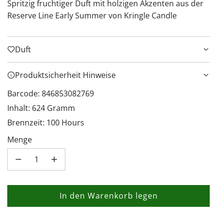
Spritzig fruchtiger Duft mit holzigen Akzenten aus der
Reserve Line Early Summer von Kringle Candle
Duft
Produktsicherheit Hinweise
Barcode: 846853082769
Inhalt: 624 Gramm
Brennzeit: 100 Hours
Menge
In den Warenkorb legen
L
a