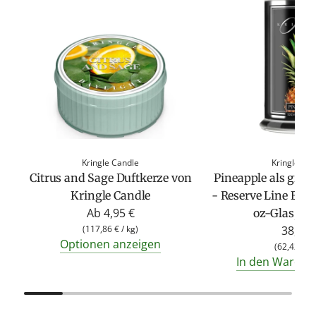
Kringle Candle
Kringle Ca
Citrus and Sage Duftkerze von
Pineapple als groß
Kringle Candle
- Reserve Line Ear
Ab
4,95 €
oz-Glas, 2-
(
117,86 €
/
kg
)
38,95 
Optionen anzeigen
(
62,42 €
/
In den Warenk