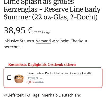
Lime Splash als großes
Kerzenglas - Reserve Line Early
Summer (22 oz-Glas, 2-Docht)
Regulärer
38,95 €
(
62,42 €
/
kg
)
Preis
Inklusive Steuern.
Versand
wird beim Checkout
berechnet.
Kostenloses Daylight als Geschenk sichern
Use the Previous and Next buttons to navigate through product add-on
Sweet Potato Pie Duftkerze von Country Candle
Daylight
0,00 €
2,50 €
Lieferzeit 1-3 Tage innerhalb Deutschland