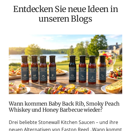
Entdecken Sie neue Ideen in
unseren Blogs
T
v
M
S
G
K
Wann kommen Baby Back Rib, Smoky Peach
Whiskey und Honey Barbecue wieder?
Drei beliebte Stonewall Kitchen Saucen – und ihre
neuen Alternativen von Easton Reed „Wann kommt