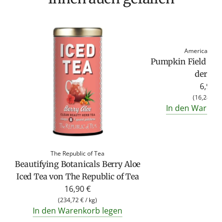
American Her
Pumpkin Field Day
der Do
6,90 €
(
16,24 €
/
In den Warenk
The Republic of Tea
Beautifying Botanicals Berry Aloe
Iced Tea von The Republic of Tea
16,90 €
(
234,72 €
/
kg
)
In den Warenkorb legen