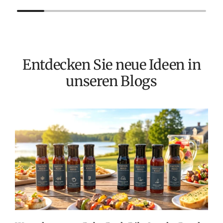
Entdecken Sie neue Ideen in
unseren Blogs
T
v
M
S
G
K