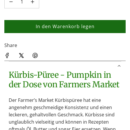
In den Warenkorb legen
L
a
d
Share
e
n
.
Kürbis-Püree - Pumpkin in
.
.
der Dose von Farmers Market
Der Farmer’s Market Kürbispüree hat eine
angenehm geschmeidige Konsistenz und einen
leckeren, gehaltvollen Geschmack. Kürbisse sind
unglaublich vielseitig und können in Rezepten
oftmals Öl, Butter und sogar Eier ersetzen. Wenn