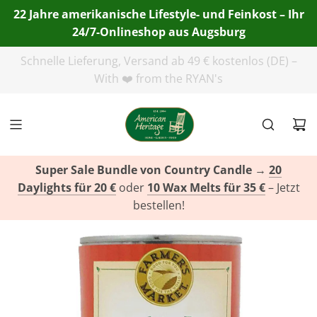
22 Jahre amerikanische Lifestyle- und Feinkost – Ihr
24/7-Onlineshop aus Augsburg
Telefon:
+49(0)821 455 254 00
| E-Mail:
info@american-
heritage.de
| WhatsApp:
+49(0)151 116 719 10
Super Sale Bundle von Country Candle
→
20
Daylights für 20 €
oder
10 Wax Melts für 35 €
– Jetzt
bestellen!