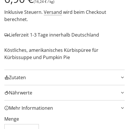
(
16,24 €
/
kg
)
Preis
Inklusive Steuern.
Versand
wird beim Checkout
berechnet.
Lieferzeit 1-3 Tage innerhalb Deutschland
Köstliches, amerikanisches Kürbispüree für
Kürbissuppe und Pumpkin Pie
Zutaten
Nährwerte
Mehr Informationen
Menge