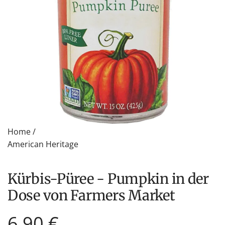
Home
/
American Heritage
Kürbis-Püree - Pumpkin in der
Dose von Farmers Market
Regulärer
6,90 €