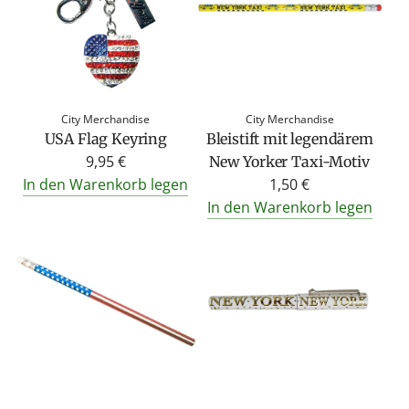
ä
r
e
r
P
r
City Merchandise
City Merchandise
USA Flag Keyring
Bleistift mit legendärem
e
9,95 €
New Yorker Taxi-Motiv
i
In den Warenkorb legen
1,50 €
s
In den Warenkorb legen