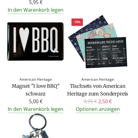
5,95 €
In den Warenkorb legen
-75%
American Heritage
American Heritage
Magnet "I love BBQ"
Tischsets von American
schwarz
Heritage zum Sonderpreis
R
5,00 €
9,95 €
2,50 €
e
In den Warenkorb legen
Optionen anzeigen
g
u
l