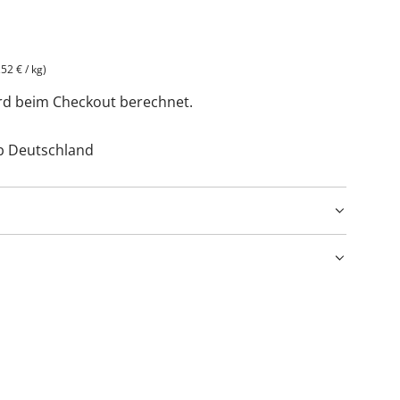
,52 €
/
kg
)
rd beim Checkout berechnet.
lb Deutschland