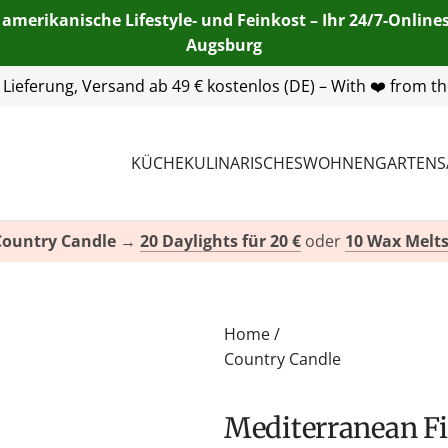
 amerikanische Lifestyle- und Feinkost – Ihr 24/7-Onlin
Augsburg
55 254 00
| E-Mail:
info@american-heritage.de
| WhatsApp:
KÜCHE
KULINARISCHES
WOHNEN
GARTEN
S
Country Candle
→
20 Daylights für 20 €
oder
10 Wax Melts
Home
/
Country Candle
Mediterranean Fig Duftkerze von Country