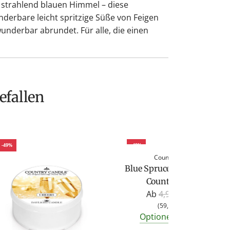
 strahlend blauen Himmel – diese
derbare leicht spritzige Süße von Feigen
 wunderbar abrundet. Für alle, die einen
efallen
-49%
-49%
Country Candle
Blue Spruce Duftkerze von
Country Candle
R
Ab
4,95 €
2,50 €
e
(
59,52 €
/
kg
)
Optionen anzeigen
g