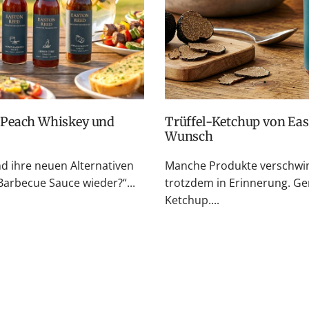
Trüffel-Ketchup von Easton Reed: Zurück auf vielfachen
Wunsch
nd ihre neuen Alternativen
Manche Produkte verschwin
rbecue Sauce wieder?“...
trotzdem in Erinnerung. Ge
Ketchup....