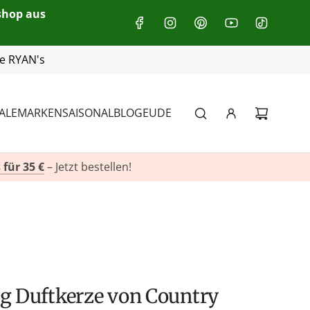
eshop aus
+49(0)151 116 719 10
ALE
MARKEN
SAISONAL
BLOG
EU
DE
 für 35 €
– Jetzt bestellen!