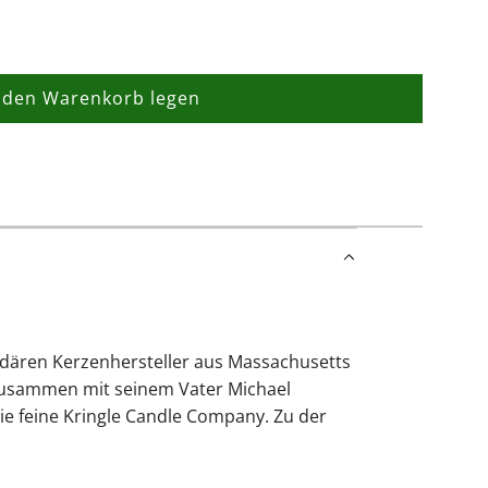
 den Warenkorb legen
L
a
d
e
n
.
.
.
ndären Kerzenhersteller aus Massachusetts
 zusammen mit seinem Vater Michael
e feine Kringle Candle Company. Zu der