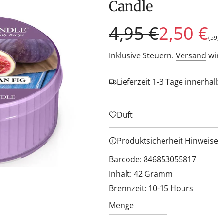
Candle
Sonderpreis
Regulärer
4,95 €
2,50 €
(
59
Preis
Inklusive Steuern.
Versand
wi
Lieferzeit 1-3 Tage innerha
Duft
Produktsicherheit Hinweise
Barcode: 846853055817
Inhalt: 42 Gramm
Brennzeit: 10-15 Hours
Menge