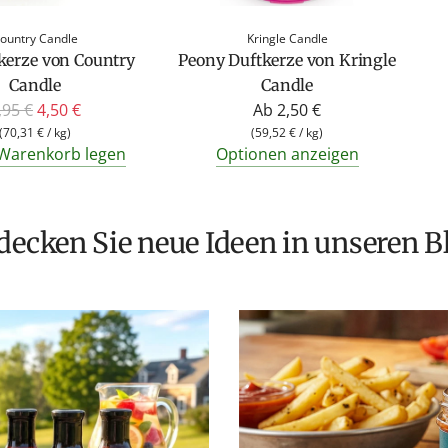
ountry Candle
Kringle Candle
tkerze von Country
Peony Duftkerze von Kringle
Candle
Candle
,95 €
4,50 €
Ab
2,50 €
(
70,31 €
/
kg
)
(
59,52 €
/
kg
)
 Warenkorb legen
Optionen anzeigen
tdecken Sie neue Ideen in unseren B