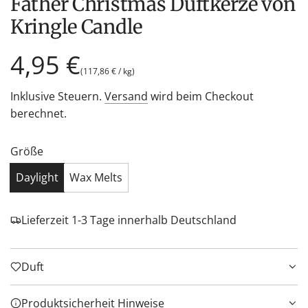
Father Christmas Duftkerze von
Kringle Candle
Regulärer
4,95 €
(
117,86 €
/
kg
)
Preis
Inklusive Steuern.
Versand
wird beim Checkout
berechnet.
Größe
Daylight
Wax Melts
Lieferzeit 1-3 Tage innerhalb Deutschland
Duft
Produktsicherheit Hinweise