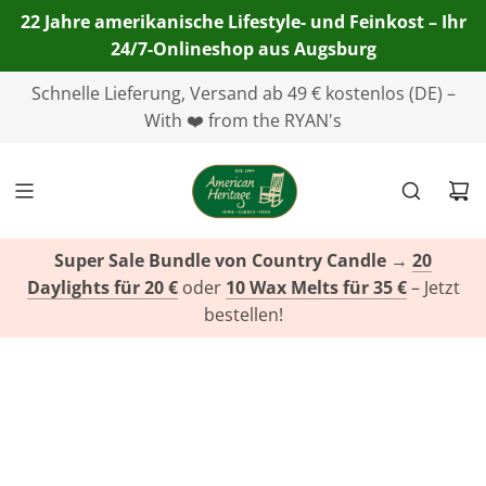
22 Jahre amerikanische Lifestyle- und Feinkost – Ihr
24/7-Onlineshop aus Augsburg
Telefon:
Schnelle Lieferung, Versand ab 49 € kostenlos (DE) –
+49(0)821 455 254 00
| E-Mail:
info@american-
heritage.de
With ❤️ from the RYAN's
| WhatsApp:
+49(0)151 116 719 10
Super Sale Bundle von Country Candle
→
20
Daylights für 20 €
oder
10 Wax Melts für 35 €
– Jetzt
bestellen!