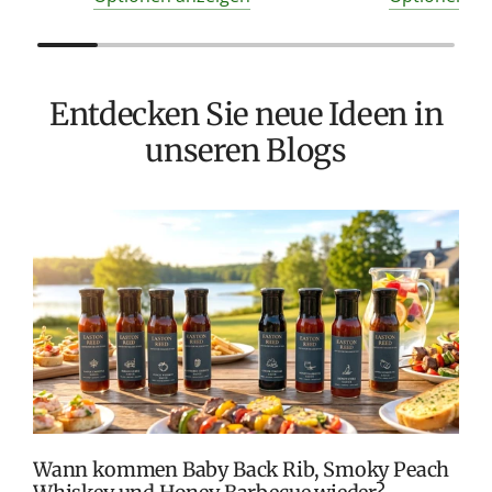
Entdecken Sie neue Ideen in
unseren Blogs
T
v
M
S
G
K
Wann kommen Baby Back Rib, Smoky Peach