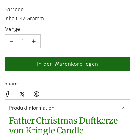
Barcode:
Inhalt: 42 Gramm
Menge
In den Warenkorb legen
L
a
d
Share
e
n
.
Produktinformation:
.
Father Christmas Duftkerze
.
von Kringle Candle