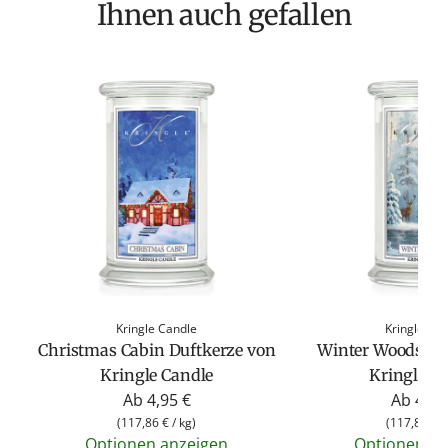
Ihnen auch gefallen
Kringle Candle
Kringle Ca
Christmas Cabin Duftkerze von
Winter Woods Du
Kringle Candle
Kringle C
Ab
4,95 €
Ab
4,95
(
117,86 €
/
kg
)
(
117,86 €
/
Optionen anzeigen
Optionen an