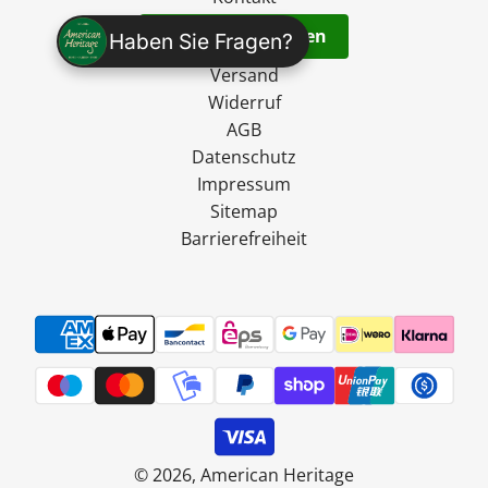
Vertrag widerrufen
Haben Sie Fragen?
Versand
Widerruf
AGB
Datenschutz
Impressum
Sitemap
Barrierefreiheit
© 2026, American Heritage