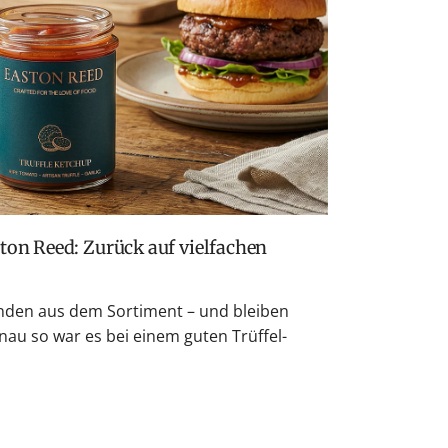
e
i
s
den aus dem Sortiment – und bleiben
nau so war es bei einem guten Trüffel-