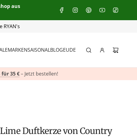
eshop aus
+49(0)151 116 719 10
ALE
MARKEN
SAISONAL
BLOG
EU
DE
 für 35 €
– Jetzt bestellen!