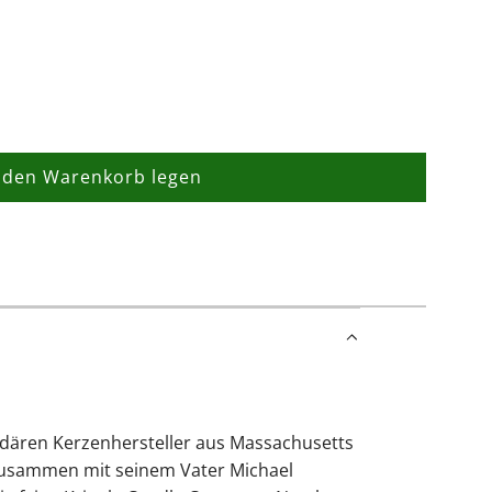
 den Warenkorb legen
L
a
d
e
n
.
.
.
ndären Kerzenhersteller aus Massachusetts
 zusammen mit seinem Vater Michael