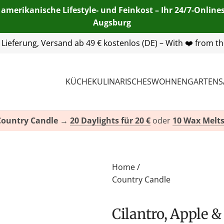
 amerikanische Lifestyle- und Feinkost – Ihr 24/7-Onlin
Augsburg
55 254 00
| E-Mail:
info@american-heritage.de
| WhatsApp:
KÜCHE
KULINARISCHES
WOHNEN
GARTEN
S
Country Candle
→
20 Daylights für 20 €
oder
10 Wax Melts
Home
/
Country Candle
Cilantro, Apple & Lime Duftkerze von Country