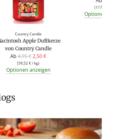
Ab
4,95 €
(
117,86 €
/
kg
)
Optionen anzeigen
Country Candle
acintosh Apple Duftkerze
von Country Candle
R
Ab
4,95 €
2,50 €
e
(
59,52 €
/
kg
)
Optionen anzeigen
g
u
l
ä
logs
r
e
r
P
r