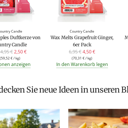
ountry Candle
Country Candle
ples Duftkerze von
Wax Melts Grapefruit Ginger,
M
untry Candle
6er Pack
R
R
4,95 €
2,50 €
6,95 €
4,50 €
e
e
(
59,52 €
/
kg
)
(
70,31 €
/
kg
)
onen anzeigen
In den Warenkorb legen
g
g
u
u
l
l
ä
ä
tdecken Sie neue Ideen in unseren B
r
r
e
e
r
r
P
P
r
r