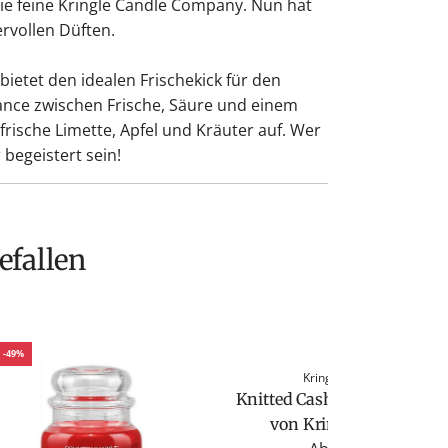
e feine Kringle Candle Company. Nun hat
rvollen Düften.
 bietet den idealen Frischekick für den
ance zwischen Frische, Säure und einem
frische Limette, Apfel und Kräuter auf. Wer
 begeistert sein!
efallen
-49%
Kringle Candle
Knitted Cashmere Duftkerz
von Kringle Candle