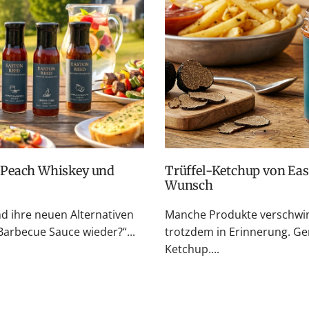
e
e
i
i
s
s
Trüffel-Ketchup von Easton Reed: Zurück auf vielfachen
Wunsch
nd ihre neuen Alternativen
Manche Produkte verschwin
rbecue Sauce wieder?“...
trotzdem in Erinnerung. Ge
Ketchup....