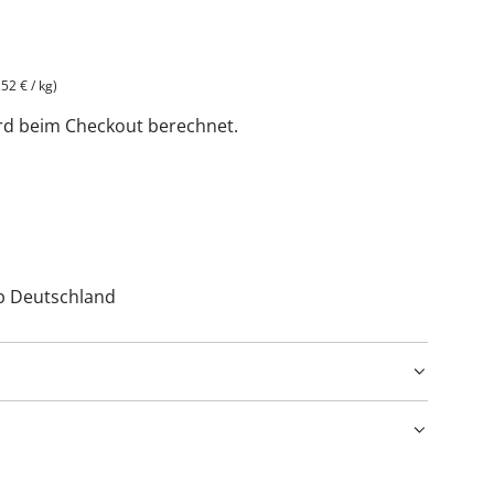
,52 €
/
kg
)
rd beim Checkout berechnet.
lb Deutschland