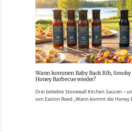
e
i
s
Wann kommen Baby Back Rib, Smoky Peach Whiskey und
Honey Barbecue wieder?
Drei beliebte Stonewall Kitchen Saucen – u
von Easton Reed „Wann kommt die Honey Ba