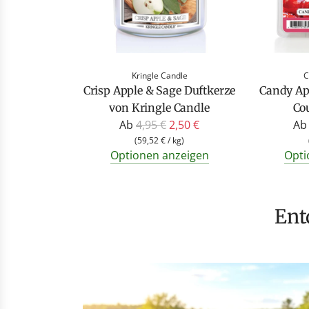
Kringle Candle
C
Crisp Apple & Sage Duftkerze
Candy Ap
von Kringle Candle
Co
R
Ab
4,95 €
2,50 €
Ab
e
(
59,52 €
/
kg
)
Optionen anzeigen
Opti
g
u
l
ä
En
r
e
r
P
r