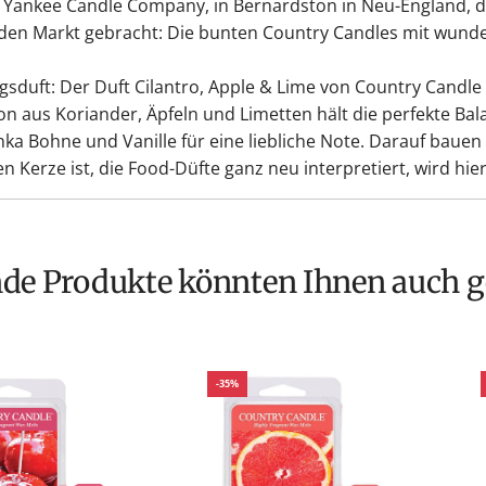
Yankee Candle Company, in Bernardston in Neu-England, di
f den Markt gebracht: Die bunten Country Candles mit wunde
ingsduft: Der Duft Cilantro, Apple & Lime von Country Candle
aus Koriander, Äpfeln und Limetten hält die perfekte Bal
a Bohne und Vanille für eine liebliche Note. Darauf bauen 
Kerze ist, die Food-Düfte ganz neu interpretiert, wird hier
nde Produkte könnten Ihnen auch g
-35%