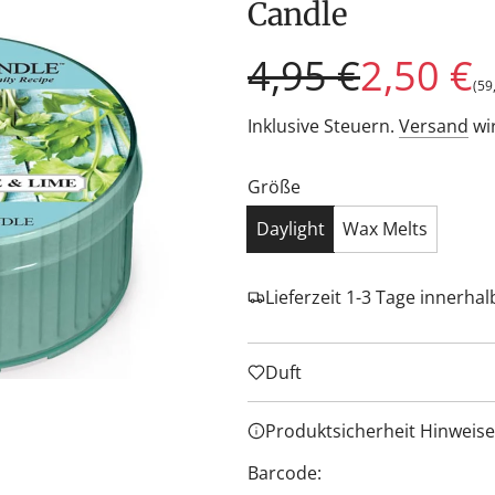
Candle
Sonderpreis
Regulärer
4,95 €
2,50 €
(
59
Preis
Inklusive Steuern.
Versand
wi
Größe
Daylight
Wax Melts
Lieferzeit 1-3 Tage innerha
Duft
Produktsicherheit Hinweise
Barcode: