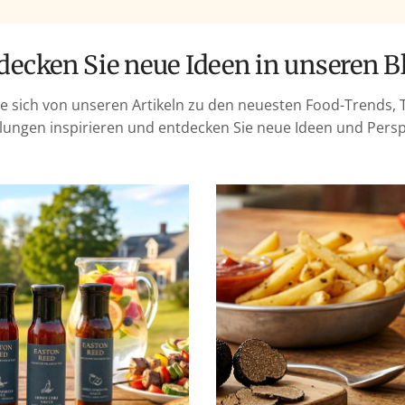
u
l
ä
tdecken Sie neue Ideen in unseren B
r
e
ie sich von unseren Artikeln zu den neuesten Food-Trends, 
r
ungen inspirieren und entdecken Sie neue Ideen und Persp
P
r
e
i
s