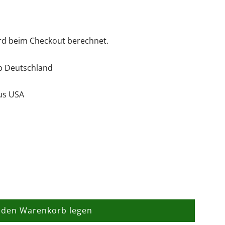
rd beim Checkout berechnet.
lb Deutschland
us USA
 den Warenkorb legen
L