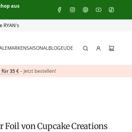
eshop aus
+49(0)151 116 719 10
ALE
MARKEN
SAISONAL
BLOG
EU
DE
 für 35 €
– Jetzt bestellen!
er Foil von Cupcake Creations