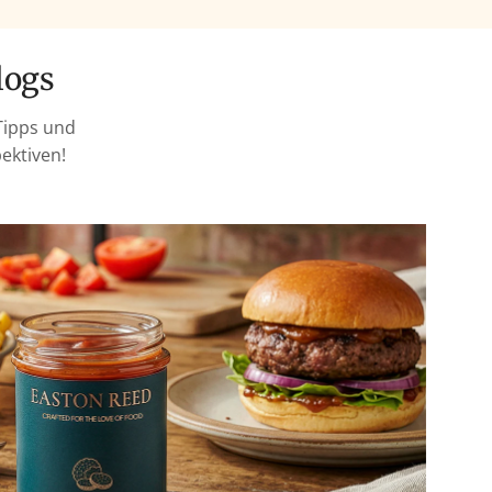
logs
Tipps und
ektiven!