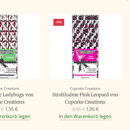
-51%
e Creations
Cupcake Creations
e Ladybugs von
Strohhalme Pink Leopard von
e Creations
Cupcake Creations
R
 €
1,95 €
3,95 €
1,95 €
e
renkorb legen
In den Warenkorb legen
g