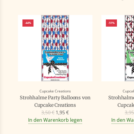
-44%
-51%
Cupcake Creations
Cupcak
Strohhalme Party Balloons von
Strohhalm
Cupcake Creations
Cupcak
R
R
3,50 €
1,95 €
3,95
e
e
In den Warenkorb legen
In den Wa
g
g