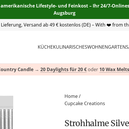
 amerikanische Lifestyle- und Feinkost – Ihr 24/7-Onlin
Augsburg
55 254 00
| E-Mail:
info@american-heritage.de
| WhatsApp:
KÜCHE
KULINARISCHES
WOHNEN
GARTEN
S
Country Candle
→
20 Daylights für 20 €
oder
10 Wax Melts
Home
/
Cupcake Creations
Strohhalme Silv