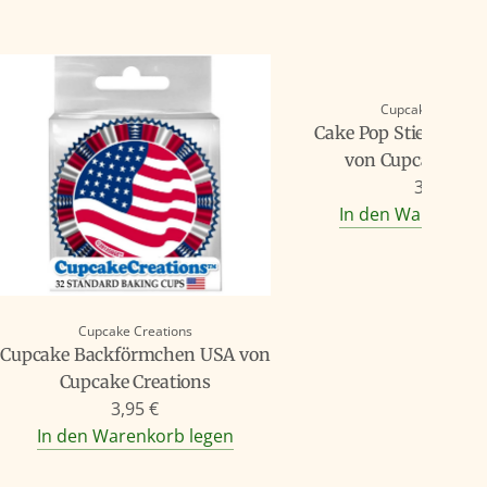
Cupcake Creatio
Cake Pop Stiele Part
von Cupcake Crea
3,95 €
In den Warenkorb
Cupcake Creations
Cupcake Backförmchen USA von
Cupcake Creations
3,95 €
In den Warenkorb legen