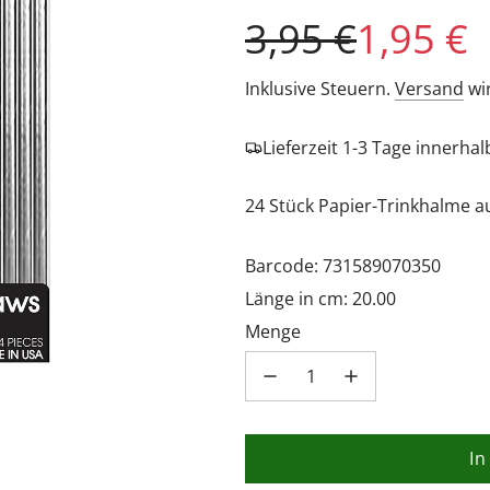
Sonderpreis
Regulärer
3,95 €
1,95 €
Preis
Inklusive Steuern.
Versand
wi
Lieferzeit 1-3 Tage innerha
24 Stück Papier-Trinkhalme a
Barcode: 731589070350
Länge in cm: 20.00
Menge
In