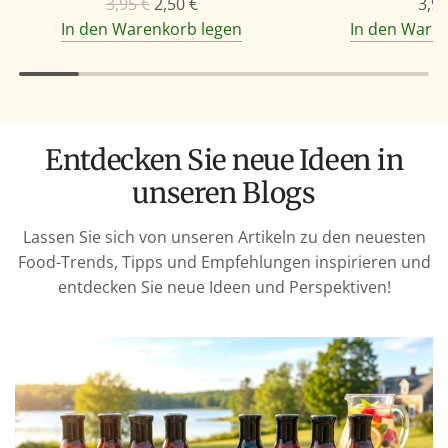
R
3,95 €
2,50 €
3,95
e
In den Warenkorb legen
In den Ware
g
u
l
ä
Entdecken Sie neue Ideen in
r
e
unseren Blogs
r
P
Lassen Sie sich von unseren Artikeln zu den neuesten
r
Food-Trends, Tipps und Empfehlungen inspirieren und
e
entdecken Sie neue Ideen und Perspektiven!
i
s