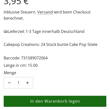
Regulärer
3,95 €
Preis
Inklusive Steuern.
Versand
wird beim Checkout
berechnet.
Lieferzeit 1-3 Tage innerhalb Deutschland
Cakepop Creations: 24 Stück bunte Cake Pop Stiele
Barcode: 731589072064
Länge in cm: 15.00
Menge
In den Warenkorb legen
L