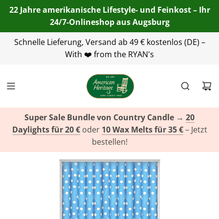
22 Jahre amerikanische Lifestyle- und Feinkost – Ihr
24/7-Onlineshop aus Augsburg
Schnelle Lieferung, Versand ab 49 € kostenlos (DE) –
+49(0)821 455 254 00
info@american-
heritage.de
With ❤️ from the RYAN's
+49(0)151 116 719 10
Super Sale Bundle von Country Candle
→
20
Daylights für 20 €
oder
10 Wax Melts für 35 €
– Jetzt
bestellen!