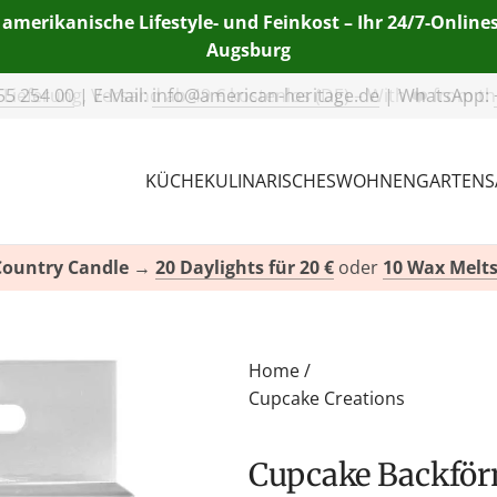
 amerikanische Lifestyle- und Feinkost – Ihr 24/7-Onlin
Augsburg
55 254 00
| E-Mail:
info@american-heritage.de
| WhatsApp:
KÜCHE
KULINARISCHES
WOHNEN
GARTEN
S
Country Candle
→
20 Daylights für 20 €
oder
10 Wax Melts
Home
/
Cupcake Creations
Cupcake Backförmchen Stars & Stripes von