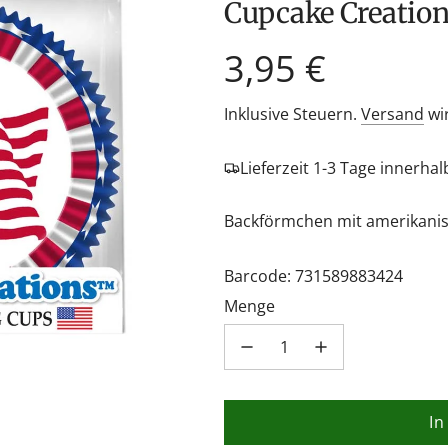
Cupcake Creatio
Regulärer
3,95 €
Preis
Inklusive Steuern.
Versand
wi
Lieferzeit 1-3 Tage innerha
Backförmchen mit amerikanis
Barcode: 731589883424
Menge
In