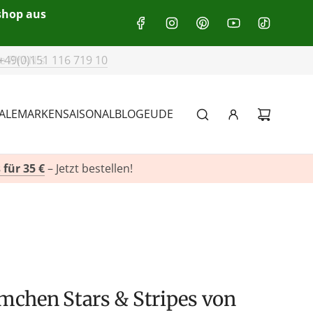
eshop aus
+49(0)151 116 719 10
ALE
MARKEN
SAISONAL
BLOG
EU
DE
 für 35 €
– Jetzt bestellen!