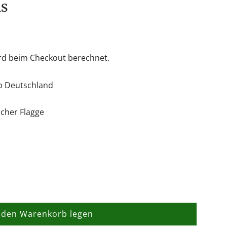
ns
rd beim Checkout berechnet.
lb Deutschland
cher Flagge
 den Warenkorb legen
L