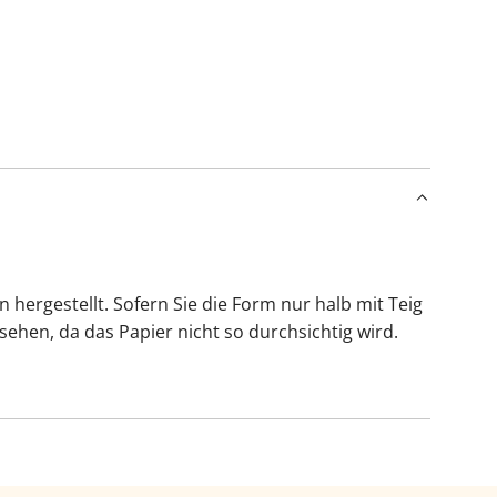
a
d
e
n
.
.
.
ergestellt. Sofern Sie die Form nur halb mit Teig
hen, da das Papier nicht so durchsichtig wird.