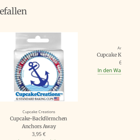
efallen
Ann Clark
Cupcake Keksauss
6,50 €
In den Warenkorb
Cupcake Creations
Cupcake-Backförmchen
Anchors Away
3,95 €