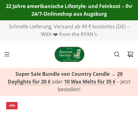
22 Jahre amerikanische Lifestyle- und Feinkost – Ihr
24/7-Onlineshop aus Augsburg
Telefon:
Schnelle Lieferung, Versand ab 49 € kostenlos (DE) –
+49(0)821 455 254 00
| E-Mail:
info@american-
heritage.de
With ❤️ from the RYAN's
| WhatsApp:
+49(0)151 116 719 10
Super Sale Bundle von Country Candle
→
20
Daylights für 20 €
oder
10 Wax Melts für 35 €
– Jetzt
bestellen!
-49%