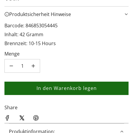
Produktsicherheit Hinweise
Barcode: 846853054445
Inhalt: 42 Gramm
Brennzeit: 10-15 Hours
Menge
In den Warenkorb legen
L
a
d
Share
e
n
.
Produktinformation: