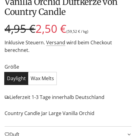
Vanilla Orchid Duftkerze von
Country Candle
Sonderpreis
Regulärer
4,95 €
2,50 €
(
59,52 €
/
kg
)
Preis
Inklusive Steuern.
Versand
wird beim Checkout
berechnet.
Größe
Daylight
Wax Melts
Lieferzeit 1-3 Tage innerhalb Deutschland
Country Candle Jar Large Vanilla Orchid
Duft