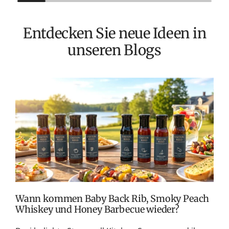
l
l
ä
ä
Entdecken Sie neue Ideen in
r
r
e
e
unseren Blogs
r
r
P
P
r
r
e
e
T
i
i
v
s
s
M
S
G
K
Wann kommen Baby Back Rib, Smoky Peach
Whiskey und Honey Barbecue wieder?