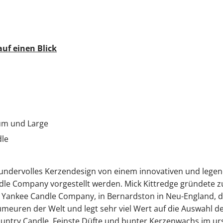
auf einen Blick
ium und Large
dle
wundervolles Kerzendesign von einem innovativen und lege
ndle Company vorgestellt werden. Mick Kittredge gründete
Yankee Candle Company, in Bernardston in Neu-England, di
ümeuren der Welt und legt sehr viel Wert auf die Auswahl 
ountry Candle. Feinste Düfte und bunter Kerzenwachs im ur