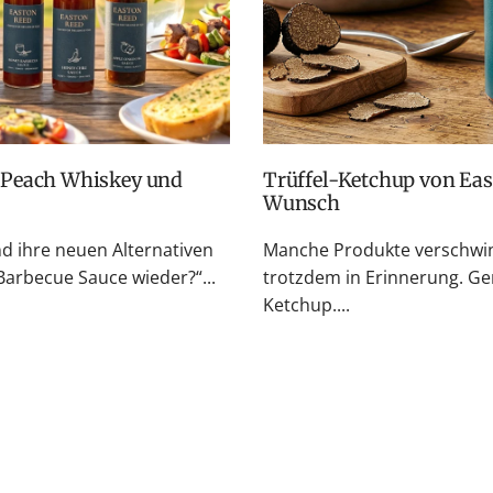
Trüffel-Ketchup von Easton Reed: Zurück auf vielfachen
Wunsch
nd ihre neuen Alternativen
Manche Produkte verschwin
rbecue Sauce wieder?“...
trotzdem in Erinnerung. Ge
Ketchup....