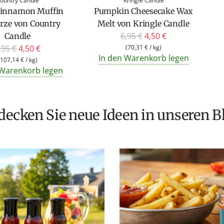
ountry Candle
Kringle Candle
Cinnamon Muffin
Pumpkin Cheesecake Wax
rze von Country
Melt von Kringle Candle
R
6,95 €
4,50 €
Candle
e
,95 €
4,50 €
(
70,31 €
/
kg
)
In den Warenkorb legen
g
107,14 €
/
kg
)
 Warenkorb legen
u
l
ä
r
tdecken Sie neue Ideen in unseren B
e
r
P
r
e
i
s