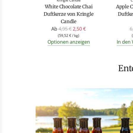
Kringle Candle
C
White Chocolate Chai
Apple 
Duftkerze von Kringle
Duftke
Candle
R
R
Ab
4,95 €
2,50 €
6
e
e
(
59,52 €
/
kg
)
(
Optionen anzeigen
In den
g
g
u
u
l
l
ä
ä
En
r
r
e
e
r
r
P
P
r
r
e
e
i
i
s
s