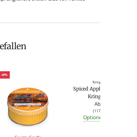
efallen
-49%
Kringle Candle
Spiced Apple Duftkerze von
Kringle Candle
Ab
4,95 €
(
117,86 €
/
kg
)
Optionen anzeigen