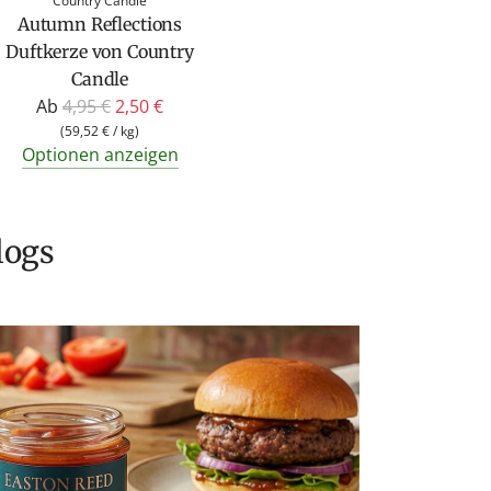
Country Candle
Autumn Reflections
Duftkerze von Country
Candle
R
Ab
4,95 €
2,50 €
e
(
59,52 €
/
kg
)
Optionen anzeigen
g
u
l
ä
logs
r
e
r
P
r
e
i
s