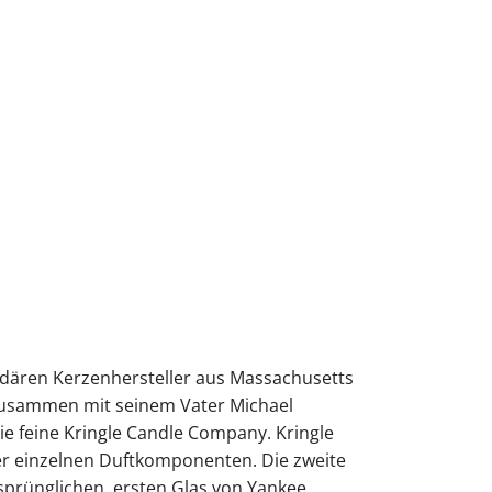
ndären Kerzenhersteller aus Massachusetts
 zusammen mit seinem Vater Michael
e feine Kringle Candle Company. Kringle
der einzelnen Duftkomponenten. Die zweite
sprünglichen, ersten Glas von Yankee