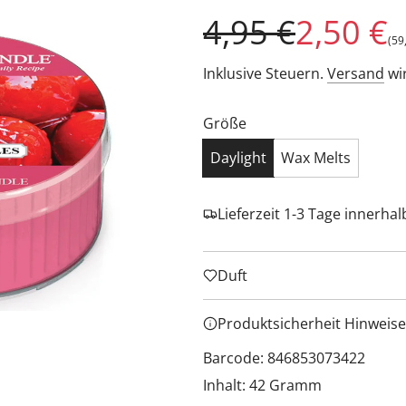
Sonderpreis
Regulärer
4,95 €
2,50 €
(
59
Preis
Inklusive Steuern.
Versand
wi
Größe
Daylight
Wax Melts
Lieferzeit 1-3 Tage innerha
Duft
Produktsicherheit Hinweise
Barcode: 846853073422
Inhalt: 42 Gramm