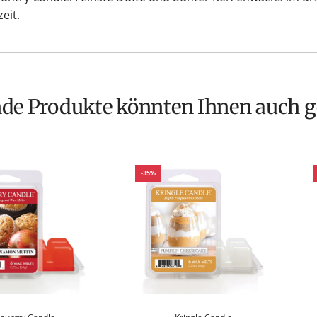
eit.
nde Produkte könnten Ihnen auch g
-35%