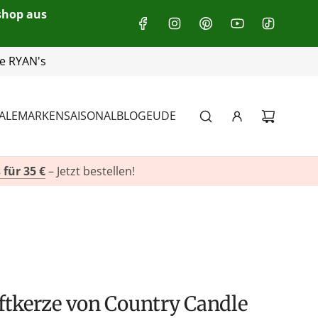
eshop aus
+49(0)151 116 719 10
ALE
MARKEN
SAISONAL
BLOG
EU
DE
 für 35 €
– Jetzt bestellen!
ftkerze von Country Candle