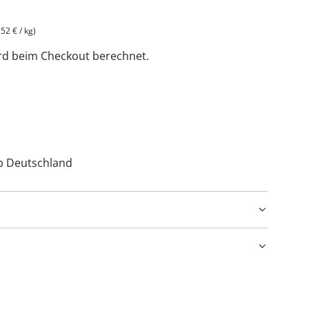
,52 €
/
kg
)
rd beim Checkout berechnet.
lb Deutschland