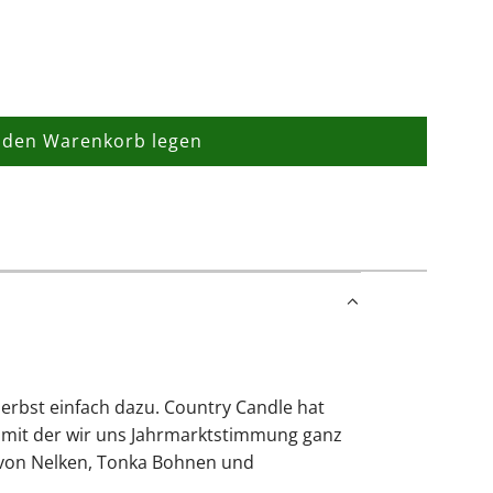
 den Warenkorb legen
L
a
d
e
n
.
.
.
rbst einfach dazu. Country Candle hat
n, mit der wir uns Jahrmarktstimmung ganz
n von Nelken, Tonka Bohnen und