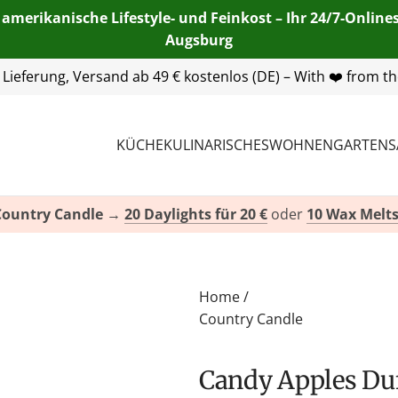
 amerikanische Lifestyle- und Feinkost – Ihr 24/7-Onlin
Augsburg
55 254 00
| E-Mail:
info@american-heritage.de
| WhatsApp:
KÜCHE
KULINARISCHES
WOHNEN
GARTEN
S
Country Candle
→
20 Daylights für 20 €
oder
10 Wax Melts
Home
/
Country Candle
Candy Apples Du