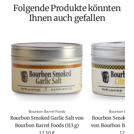
Folgende Produkte könnten
Ihnen auch gefallen
Bourbon Barrel Foods
Bourbon Barre
Bourbon Smoked Garlic Salt von
Bourbon Smoked C
Bourbon Barrel Foods (113 g)
von Bourbon Barrel
12,50 €
12,50 