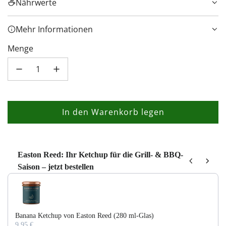
Nährwerte
Mehr Informationen
Menge
In den Warenkorb legen
L
a
d
e
Easton Reed: Ihr Ketchup für die Grill- & BBQ-
Saison – jetzt bestellen
n
Use the Previous and Next buttons to navigate through product recom
.
.
.
Banana Ketchup von Easton Reed (280 ml-Glas)
9,95 €