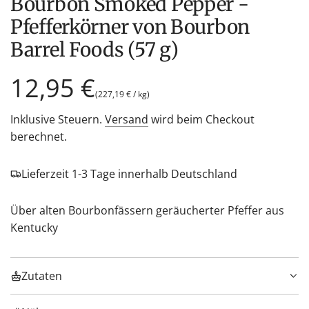
Bourbon Smoked Pepper -
Pfefferkörner von Bourbon
Barrel Foods (57 g)
Regulärer
12,95 €
(
227,19 €
/
kg
)
Preis
Inklusive Steuern.
Versand
wird beim Checkout
berechnet.
Lieferzeit 1-3 Tage innerhalb Deutschland
Über alten Bourbonfässern geräucherter Pfeffer aus
Kentucky
Zutaten