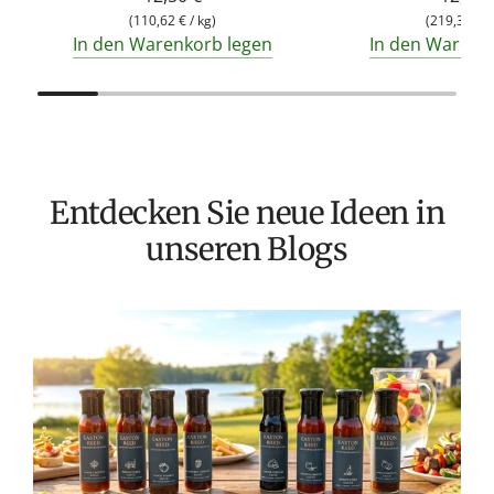
(
110,62 €
/
kg
)
(
219,30 €
/
In den Warenkorb legen
In den Warenk
Entdecken Sie neue Ideen in
unseren Blogs
T
v
M
S
G