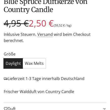
Blue Spruce Duftkerze von
Country Candle
Sonderpreis
Regulärer
4,95 €
2,50 €
(
59,52 €
/
kg
)
Preis
Inklusive Steuern.
Versand
wird beim Checkout
berechnet.
Größe
Daylight
Wax Melts
Lieferzeit 1-3 Tage innerhalb Deutschland
Frischer Waldduft von Country Candle
Duft