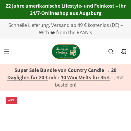
22 Jahre amerikanische Lifestyle- und Feinkost – Ihr
24/7-Onlineshop aus Augsburg
Telefon:
Schnelle Lieferung, Versand ab 49 € kostenlos (DE) –
+49(0)821 455 254 00
| E-Mail:
info@american-
heritage.de
With ❤️ from the RYAN's
| WhatsApp:
+49(0)151 116 719 10
Super Sale Bundle von Country Candle
→
20
Daylights für 20 €
oder
10 Wax Melts für 35 €
– Jetzt
bestellen!
-49%