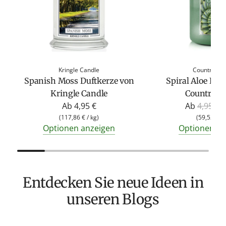
Kringle Candle
Country Ca
Spanish Moss Duftkerze von
Spiral Aloe Duf
Kringle Candle
Country C
R
Ab
4,95 €
Ab
4,95 €
2
e
(
117,86 €
/
kg
)
(
59,52 €
/
Optionen anzeigen
Optionen an
g
u
l
ä
Entdecken Sie neue Ideen in
r
e
unseren Blogs
r
P