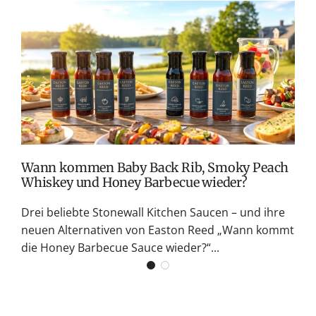
r
e
T
i
v
s
M
S
G
K
Wann kommen Baby Back Rib, Smoky Peach
Whiskey und Honey Barbecue wieder?
Drei beliebte Stonewall Kitchen Saucen – und ihre
neuen Alternativen von Easton Reed „Wann kommt
die Honey Barbecue Sauce wieder?“...