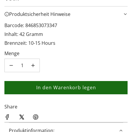
Produktsicherheit Hinweise
Barcode: 846853073347
Inhalt: 42 Gramm
Brennzeit: 10-15 Hours
Menge
In den Warenkorb legen
L
a
d
Share
e
n
.
Produktinformation: