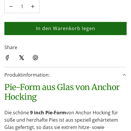
In den Warenkorb legen
L
a
d
Share
e
n
.
Produktinformation:
.
.
Pie-Form aus Glas von Anchor
Hocking
Die schöne
9 inch Pie-Form
von Anchor Hocking für
süße und herzhafte Pies ist aus speziell gehärtetem
Glas gefertigt, so dass sie extrem hitze- sowie