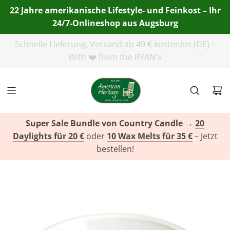
22 Jahre amerikanische Lifestyle- und Feinkost – Ihr
24/7-Onlineshop aus Augsburg
Telefon:
+49(0)821 455 254 00
| E-Mail:
info@american-
heritage.de
| WhatsApp:
+49(0)151 116 719 10
Super Sale Bundle von Country Candle
→
20
Daylights für 20 €
oder
10 Wax Melts für 35 €
– Jetzt
bestellen!