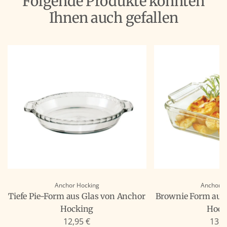
Folgende Produkte könnten
Ihnen auch gefallen
Anchor Hocking
Anchor H
Tiefe Pie-Form aus Glas von Anchor
Brownie Form aus
Hocking
Hock
12,95 €
13,9