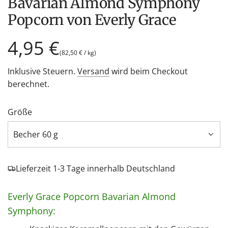
Bavarian Almond Symphony
Popcorn von Everly Grace
Regulärer
4,95 €
(
82,50 €
/
kg
)
Preis
Inklusive Steuern.
Versand
wird beim Checkout
berechnet.
Größe
Becher 60 g
Lieferzeit 1-3 Tage innerhalb Deutschland
Everly Grace Popcorn Bavarian Almond
Symphony: