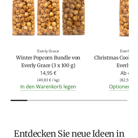
Everly Grace
Everly Gr
Winter Popcorn Bundle von
Christmas Cookies
Everly Grace (3 x 100 g)
Everly G
14,95 €
Ab
4,95
(
49,83 €
/
kg
)
(
82,50 €
/
In den Warenkorb legen
Optionen an
Entdecken Sie neue Ideen in