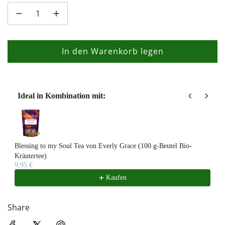
In den Warenkorb legen
L
a
d
e
Ideal in Kombination mit:
n
Use the Previous and Next buttons to navigate through product recom
.
.
.
Blessing to my Soul Tea von Everly Grace (100 g-Beutel Bio-
Kräutertee)
9,95 €
Kaufen
Share