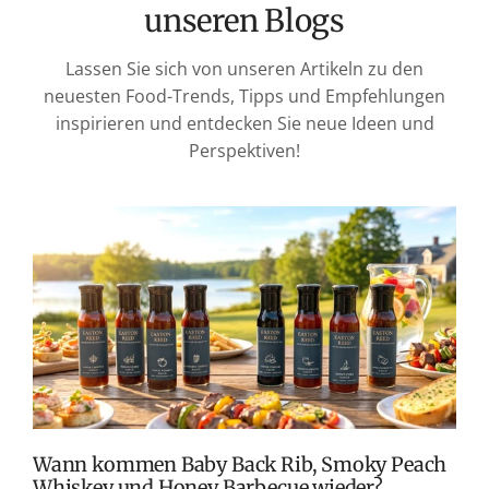
unseren Blogs
Lassen Sie sich von unseren Artikeln zu den
neuesten Food-Trends, Tipps und Empfehlungen
inspirieren und entdecken Sie neue Ideen und
Perspektiven!
T
v
M
S
G
K
Wann kommen Baby Back Rib, Smoky Peach
Whiskey und Honey Barbecue wieder?