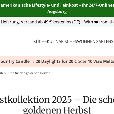
 amerikanische Lifestyle- und Feinkost – Ihr 24/7-Onlin
Augsburg
55 254 00
| E-Mail:
info@american-heritage.de
| WhatsApp:
KÜCHE
KULINARISCHES
WOHNEN
GARTEN
S
Country Candle
→
20 Daylights für 20 €
oder
10 Wax Melts
nsten Düfte für den goldenen Herbst
goldenen Herbst