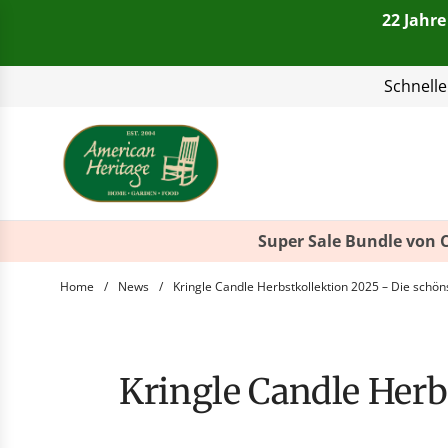
22 Jahre
Telefon:
+49(0)821 4
Super Sale Bundle von 
Home
/
News
/
Kringle Candle Herbstkollektion 2025 – Die schö
Kringle Candle Herbstkollektion 2025 – Die schönsten Düfte für den