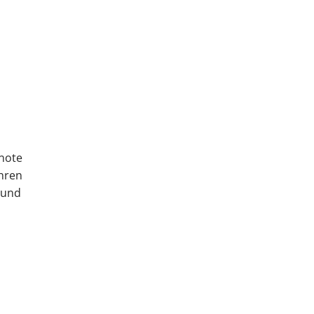
knote
Ihren
e und