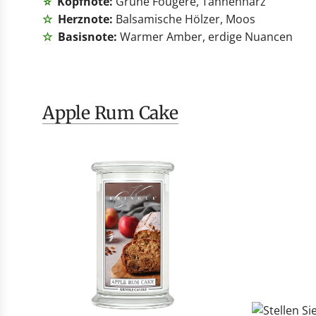
Kopfnote:
Grüne Fougère, Tannenharz
☆
☆
Herznote:
Balsamische Hölzer, Moos
☆
Basisnote:
Warmer Amber, erdige Nuancen
Apple Rum Cake