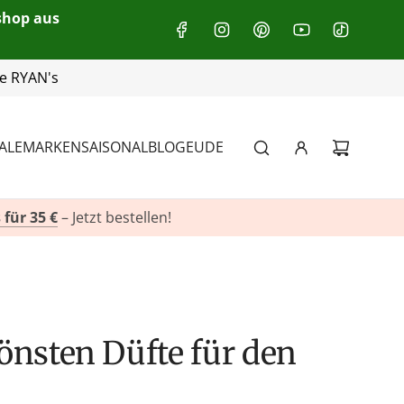
eshop aus
+49(0)151 116 719 10
ALE
MARKEN
SAISONAL
BLOG
EU
DE
 für 35 €
– Jetzt bestellen!