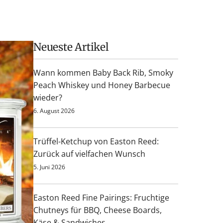
Neueste Artikel
Wann kommen Baby Back Rib, Smoky
Peach Whiskey und Honey Barbecue
wieder?
6. August 2026
Trüffel-Ketchup von Easton Reed:
Zurück auf vielfachen Wunsch
5. Juni 2026
Easton Reed Fine Pairings: Fruchtige
Chutneys für BBQ, Cheese Boards,
Käse & Sandwiches