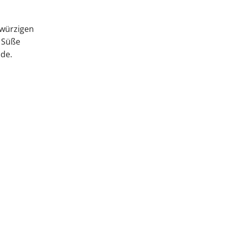
 würzigen
r Süße
nde.