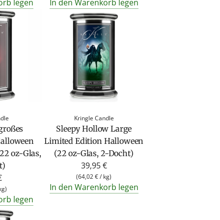
orb legen
In den Warenkorb legen
ndle
Kringle Candle
 großes
Sleepy Hollow Large
Halloween
Limited Edition Halloween
(22 oz-Glas,
(22 oz-Glas, 2-Docht)
39,95 €
t)
€
(
64,02 €
/
kg
)
In den Warenkorb legen
kg
)
orb legen