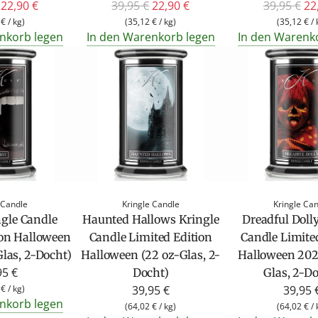
R
R
22,90 €
39,95 €
22,90 €
39,95 €
22
e
e
 €
/
kg
)
(
35,12 €
/
kg
)
(
35,12 €
/
nkorb legen
In den Warenkorb legen
In den Warenk
g
g
u
u
l
l
ä
ä
r
r
e
e
r
r
P
P
r
r
e
e
 Candle
Kringle Candle
Kringle Ca
i
i
ngle Candle
Haunted Hallows Kringle
Dreadful Doll
s
s
ion Halloween
Candle Limited Edition
Candle Limite
las, 2-Docht)
Halloween (22 oz-Glas, 2-
Halloween 202
95 €
Docht)
Glas, 2-D
 €
/
kg
)
39,95 €
39,95 
nkorb legen
(
64,02 €
/
kg
)
(
64,02 €
/