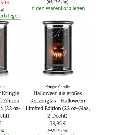
,90 €
(
64,13 €
/
kg
)
In den Warenkorb legen
kg
)
orb legen
ndle
Kringle Candle
y Kringle
Halloween als großes
d Edition
Kerzenglas - Halloween
4 (22 oz-
Limited Edition (22 oz-Glas,
ocht)
2-Docht)
€
39,95 €
kg
)
(
64,02 €
/
kg
)