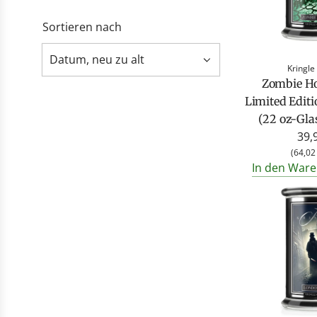
Sortieren nach
Kringle
Zombie Ho
Limited Edit
(22 oz-Gla
39,
(
64,02
In den Ware