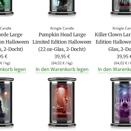
 Candle
Kringle Candle
Kringle Ca
rde Large
Pumpkin Head Large
Killer Clown La
ion Halloween
Limited Edition Halloween
Edition Hallowe
s, 2-Docht)
(22 oz-Glas, 2-Docht)
Glas, 2-D
95 €
39,95 €
39,95 
 €
/
kg
)
(
64,02 €
/
kg
)
(
64,02 €
/
nkorb legen
In den Warenkorb legen
In den Warenk