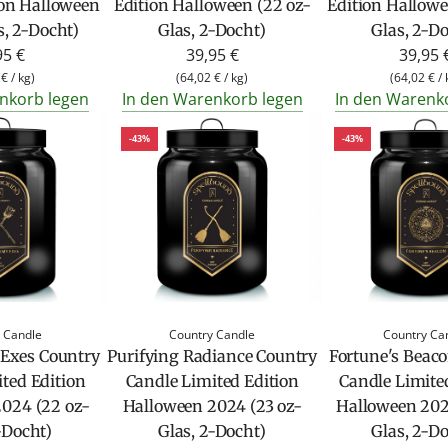
ion Halloween
Edition Halloween (22 oz-
Edition Hallowe
s, 2-Docht)
Glas, 2-Docht)
Glas, 2-D
95 €
39,95 €
39,95 
 €
/
kg
)
(
64,02 €
/
kg
)
(
64,02 €
/
nkorb legen
In den Warenkorb legen
In den Warenk
-43%
-43%
 Candle
Country Candle
Country Ca
Exes Country
Purifying Radiance Country
Fortune's Beac
ted Edition
Candle Limited Edition
Candle Limite
024 (22 oz-
Halloween 2024 (23 oz-
Halloween 202
-Docht)
Glas, 2-Docht)
Glas, 2-D