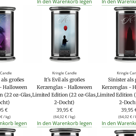
In den Warenkorb legen
In den Warenk
 Candle
Kringle Candle
Kringle Ca
als großes
It's Evil als großes
Sinister als
- Halloween
Kerzenglas - Halloween
Kerzenglas - 
n (22 oz-Glas,
Limited Edition (22 oz-Glas,
Limited Edition 
cht)
2-Docht)
2-Doch
95 €
39,95 €
39,95 
 €
/
kg
)
(
64,02 €
/
kg
)
(
64,02 €
/
nkorb legen
In den Warenkorb legen
In den Warenk