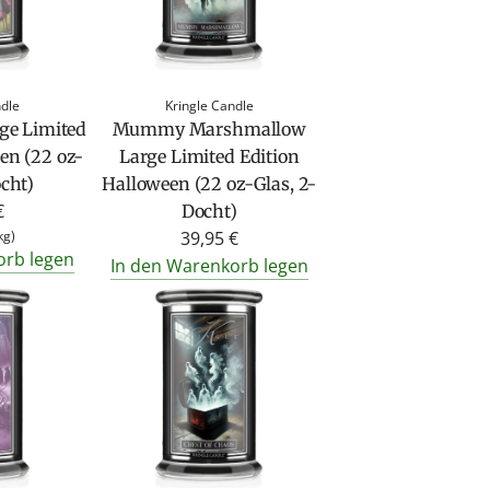
ndle
Kringle Candle
rge Limited
Mummy Marshmallow
en (22 oz-
Large Limited Edition
ocht)
Halloween (22 oz-Glas, 2-
€
Docht)
kg
)
39,95 €
orb legen
In den Warenkorb legen