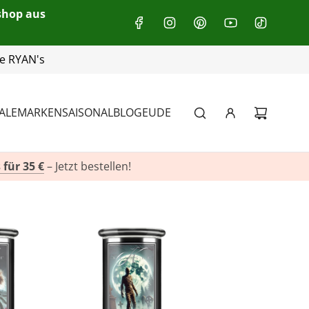
eshop aus
+49(0)151 116 719 10
ALE
MARKEN
SAISONAL
BLOG
EU
DE
 für 35 €
– Jetzt bestellen!