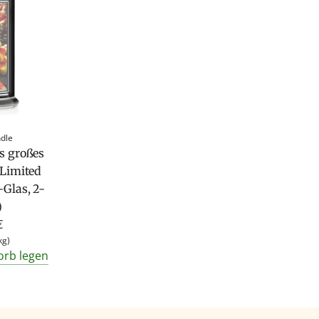
ndle
s großes
 Limited
-Glas, 2-
)
€
kg
)
orb legen