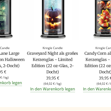
 Candle
Kringle Candle
Kringle Ca
Lane Large
Graveyard Night als großes
Candy Corn al
ion Halloween
Kerzenglas - Limited
Kerzenglas -
s, 2-Docht)
Edition (22 oz-Glas, 2-
Edition (22 oz
95 €
Docht)
Docht
 €
/
kg
)
39,95 €
39,95 
nkorb legen
(
64,02 €
/
kg
)
(
64,02 €
/
In den Warenkorb legen
In den Warenk