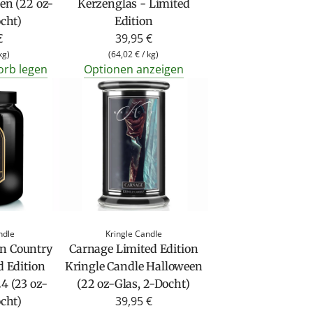
en (22 oz-
Kerzenglas - Limited
ocht)
Edition
€
39,95 €
kg
)
(
64,02 €
/
kg
)
orb legen
Optionen anzeigen
ndle
Kringle Candle
on Country
Carnage Limited Edition
d Edition
Kringle Candle Halloween
4 (23 oz-
(22 oz-Glas, 2-Docht)
39,95 €
ocht)