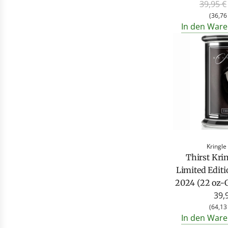
R
39,95 €
e
(
36,76
In den Ware
g
u
l
ä
r
e
r
P
r
e
Kringle
i
Thirst Kri
s
Limited Edit
2024 (22 oz-G
39,
(
64,13
In den Ware