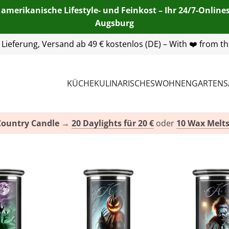
 amerikanische Lifestyle- und Feinkost – Ihr 24/7-Onlin
Augsburg
55 254 00
| E-Mail:
info@american-heritage.de
| WhatsApp:
KÜCHE
KULINARISCHES
WOHNEN
GARTEN
S
Country Candle
→
20 Daylights für 20 €
oder
10 Wax Melts