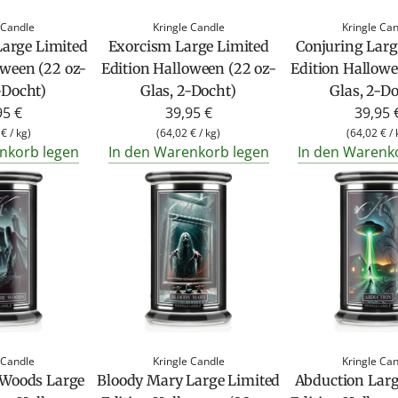
 Candle
Kringle Candle
Kringle Ca
arge Limited
Exorcism Large Limited
Conjuring Larg
oween (22 oz-
Edition Halloween (22 oz-
Edition Hallowe
-Docht)
Glas, 2-Docht)
Glas, 2-D
95 €
39,95 €
39,95 
 €
/
kg
)
(
64,02 €
/
kg
)
(
64,02 €
/
nkorb legen
In den Warenkorb legen
In den Warenk
 Candle
Kringle Candle
Kringle Ca
 Woods Large
Bloody Mary Large Limited
Abduction Larg