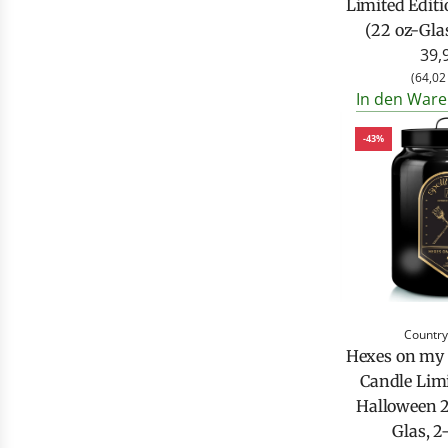
Limited Edit
(22 oz-Gla
39,
(
64,02
In den Ware
-43%
Country
Hexes on my 
Candle Limi
Halloween 2
Glas, 2