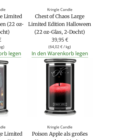
ndle
Kringle Candle
e Limited
Chest of Chaos Large
en (22 oz-
Limited Edition Halloween
ocht)
(22 oz-Glas, 2-Docht)
€
39,95 €
kg
)
(
64,02 €
/
kg
)
orb legen
In den Warenkorb legen
ndle
Kringle Candle
e Limited
Poison Apple als großes